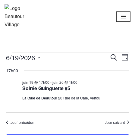
Achats groupés
Commander
Aller
au
contenu
6/19/2026
Reche
Nav
Recherche
Jour
de
Sélectionnez
et
17h00
vue
une
naviga
Évè
juin 19 @ 17h00
-
juin 20 @ 1h00
date.
Soirée Guinguette #5
de
La Cale de Beautour
20 Rue de la Cale, Vertou
vues
Évène
Jour précédent
Jour suivant