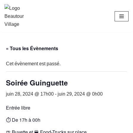
Achats groupés
Commander
Aller
au
contenu
« Tous les Évènements
Cet évènement est passé.
Soirée Guinguette
juin 28, 2024 @ 17h00
-
juin 29, 2024 @ 0h00
Entrée libre
⏱️ De 17h à 00h
🍺 Buvette et 🍔 Food-Trucks sur place