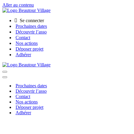
Aller au contenu
Achats groupés
Commander
Se connecter
Prochaines dates
Découvrir l’asso
Contact
Nos actions
Déposer projet
Adhérer
Menu
de
Menu
navigation
de
Prochaines dates
navigation
Découvrir l’asso
Contact
Nos actions
Déposer projet
Adhérer